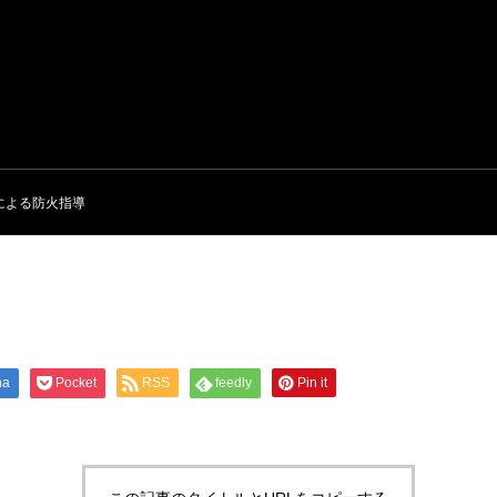
による防火指導
na
Pocket
RSS
feedly
Pin it